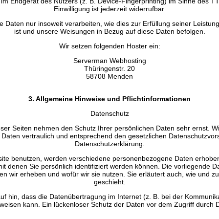
 im Endgerät des Nutzers (z. B. Device-Fingerprinting) im Sinne des 
Einwilligung ist jederzeit widerrufbar.
e Daten nur insoweit verarbeiten, wie dies zur Erfüllung seiner Leistungs
ist und unsere Weisungen in Bezug auf diese Daten befolgen.
Wir setzen folgenden Hoster ein:
Serverman Webhosting
Thüringenstr. 20
58708 Menden
3. Allgemeine Hinweise und Pflichtinformationen
Datenschutz
eser Seiten nehmen den Schutz Ihrer persönlichen Daten sehr ernst. W
aten vertraulich und entsprechend den gesetzlichen Datenschutzvorsc
Datenschutzerklärung.
ite benutzen, werden verschiedene personenbezogene Daten erhob
it denen Sie persönlich identifiziert werden können. Die vorliegende 
ten wir erheben und wofür wir sie nutzen. Sie erläutert auch, wie und
geschieht.
uf hin, dass die Datenübertragung im Internet (z. B. bei der Kommunika
weisen kann. Ein lückenloser Schutz der Daten vor dem Zugriff durch Dri