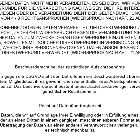
NEN DATEN NICHT MEHR VERARBEITEN, ES SEI DENN, WIR K
RÜNDE FÜR DIE VERARBEITUNG NACHWEISEN, DIE IHRE INTERE
WIEGEN ODER DIE VERARBEITUNG DIENT DER GELTENDMACHUN
VON 4 / 8 RECHTSANSPRÜCHEN (WIDERSPRUCH NACH ART. 21 AB
SONENBEZOGENEN DATEN VERARBEITET, UM DIREKTWERBUNG Z
RECHT, JEDERZEIT WIDERSPRUCH GEGEN DIE VERARBEITUNG S
R DATEN ZUM ZWECKE DERARTIGER WERBUNG EINZULEGEN; D
G, SOWEIT ES MIT SOLCHER DIREKTWERBUNG IN VERBINDUNG ST
, WERDEN IHRE PERSONENBEZOGENEN DATEN ANSCHLIESSEND 
 DIREKTWERBUNG VERWENDET (WIDERSPRUCH NACH ART. 21 ABS
Beschwerderecht bei der zuständigen Aufsichtsbehörde
en gegen die DSGVO steht den Betroffenen ein Beschwerderecht bei ei
em Mitgliedstaat ihres gewöhnlichen Aufenthalts, ihres Arbeitsplatzes
es zu. Das Beschwerderecht besteht unbeschadet anderweitiger verwal
gerichtlicher Rechtsbehelfe.
Recht auf Datenübertragbarkeit
Daten, die wir auf Grundlage Ihrer Einwilligung oder in Erfüllung eines 
 oder an einen Dritten in einem gängigen, maschinenlesbaren Format a
e Übertragung der Daten an einen anderen Verantwortlichen verlangen, er
es technisch machbar ist.