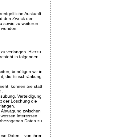
ntgeltliche Auskunft
nd den Zweck der
u sowie zu weiteren
s wenden.
zu verlangen. Hierzu
esteht in folgenden
iten, benötigen wir in
ht, die Einschränkung
eht, können Sie statt
n.
usübung, Verteidigung
t der Löschung die
rlangen.
ne Abwägung zwischen
 wessen Interessen
enbezogenen Daten zu
ese Daten – von ihrer