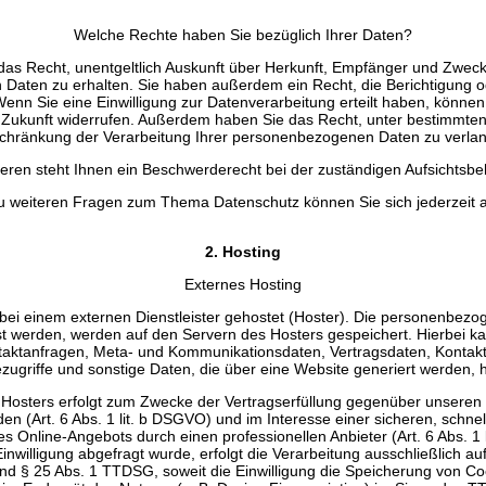
Welche Rechte haben Sie bezüglich Ihrer Daten?
 das Recht, unentgeltlich Auskunft über Herkunft, Empfänger und Zweck
aten zu erhalten. Sie haben außerdem ein Recht, die Berichtigung 
enn Sie eine Einwilligung zur Datenverarbeitung erteilt haben, können 
ie Zukunft widerrufen. Außerdem haben Sie das Recht, unter bestimmt
chränkung der Verarbeitung Ihrer personenbezogenen Daten zu verla
eren steht Ihnen ein Beschwerderecht bei der zuständigen Aufsichtsbe
zu weiteren Fragen zum Thema Datenschutz können Sie sich jederzeit 
2. Hosting
Externes Hosting
bei einem externen Dienstleister gehostet (Hoster). Die personenbezo
st werden, werden auf den Servern des Hosters gespeichert. Hierbei kan
taktanfragen, Meta- und Kommunikationsdaten, Vertragsdaten, Kontak
zugriffe und sonstige Daten, die über eine Website generiert werden, 
 Hosters erfolgt zum Zwecke der Vertragserfüllung gegenüber unseren 
 (Art. 6 Abs. 1 lit. b DSGVO) und im Interesse einer sicheren, schnel
es Online-Angebots durch einen professionellen Anbieter (Art. 6 Abs. 1 
nwilligung abgefragt wurde, erfolgt die Verarbeitung ausschließlich au
nd § 25 Abs. 1 TTDSG, soweit die Einwilligung die Speicherung von Co