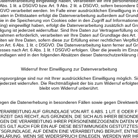
 Datenverarbeitung eingewilligt haben, verarbeiten wir Ihre personenb
 Abs. 1 lit. a DSGVO bzw. Art. 9 Abs. 2 lit. a DSGVO, sofern besondere
SGVO verarbeitet werden. Im Falle einer ausdrücklichen Einwilligung in
en in Drittstaaten erfolgt die Datenverarbeitung außerdem auf Grundl
ie in die Speicherung von Cookies oder in den Zugriff auf Informationen
ting) eingewilligt haben, erfolgt die Datenverarbeitung zusätzlich auf G
igung ist jederzeit widerrufbar. Sind Ihre Daten zur Vertragserfüllung 
ahmen erforderlich, verarbeiten wir Ihre Daten auf Grundlage des Art. 
en wir Ihre Daten, sofern diese zur Erfüllung einer rechtlichen Verpflic
n Art. 6 Abs. 1 lit. c DSGVO. Die Datenverarbeitung kann ferner auf 
esses nach Art. 6 Abs. 1 lit. f DSGVO erfolgen. Über die jeweils im Einze
ndlagen wird in den folgenden Absätzen dieser Datenschutzerklärung i
Widerruf Ihrer Einwilligung zur Datenverarbeitung
ngsvorgänge sind nur mit Ihrer ausdrücklichen Einwilligung möglich. S
ng jederzeit widerrufen. Die Rechtmäßigkeit der bis zum Widerruf erfolgt
bleibt vom Widerruf unberührt.
egen die Datenerhebung in besonderen Fällen sowie gegen Direktwer
ERARBEITUNG AUF GRUNDLAGE VON ART. 6 ABS. 1 LIT. E ODER 
ERZEIT DAS RECHT, AUS GRÜNDEN, DIE SICH AUS IHRER BESOND
EGEN DIE VERARBEITUNG IHRER PERSONENBEZOGENEN DATEN 
IES GILT AUCH FÜR EIN AUF DIESE BESTIMMUNGEN GESTÜTZTES 
TSGRUNDLAGE, AUF DENEN EINE VERARBEITUNG BERUHT, ENTNE
LÄRUNG. WENN SIE WIDERSPRUCH EINLEGEN, WERDEN WIR I