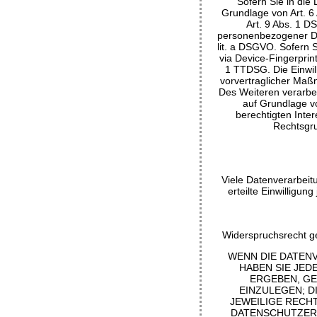
Sofern Sie in die
Grundlage von Art. 6
Art. 9 Abs. 1 D
personenbezogener Dat
lit. a DSGVO. Sofern S
via Device-Fingerprin
1 TTDSG. Die Einwill
vorvertraglicher Maßn
Des Weiteren verarbeit
auf Grundlage vo
berechtigten Inter
Rechtsgru
Viele Datenverarbeitu
erteilte Einwilligu
Widerspruchsrecht g
WENN DIE DATENV
HABEN SIE JED
ERGEBEN, G
EINZULEGEN; D
JEWEILIGE RECH
DATENSCHUTZERK