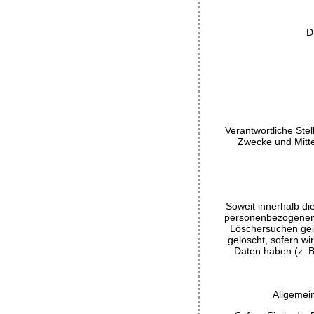
D
Verantwortliche Stel
Zwecke und Mitte
Soweit innerhalb di
personenbezogenen D
Löschersuchen gel
gelöscht, sofern w
Daten haben (z. B.
Allgemei