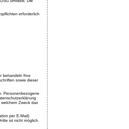
TTDSG umfasst. Die
pflichten erforderlich
ir behandeln Ihre
hriften sowie dieser
en. Personenbezogene
Datenschutzerklärung
 zu welchem Zweck das
tion per E-Mail)
tte ist nicht möglich.