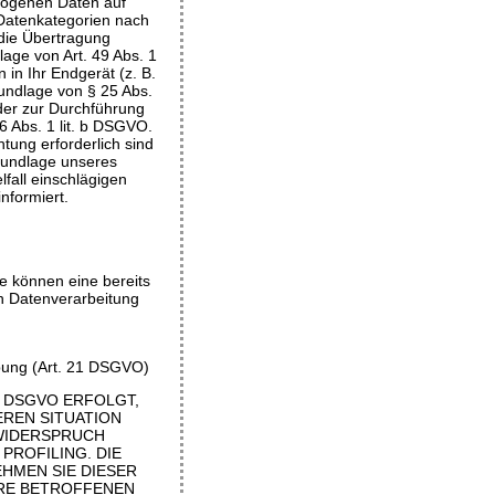
ezogenen Daten auf
 Datenkategorien nach
 die Übertragung
age von Art. 49 Abs. 1
 in Ihr Endgerät (z. B.
rundlage von § 25 Abs.
oder zur Durchführung
6 Abs. 1 lit. b DSGVO.
htung erforderlich sind
Grundlage unseres
lfall einschlägigen
nformiert.
ie können eine bereits
en Datenverarbeitung
bung (Art. 21 DSGVO)
F DSGVO ERFOLGT,
EREN SITUATION
WIDERSPRUCH
PROFILING. DIE
HMEN SIE DIESER
HRE BETROFFENEN