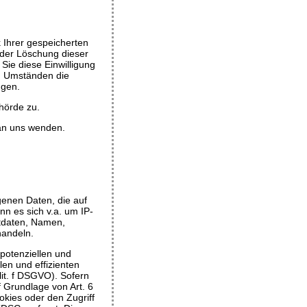
 Ihrer gespeicherten
oder Löschung dieser
Sie diese Einwilligung
en Umständen die
ngen.
hörde zu.
an uns wenden.
genen Daten, die auf
n es sich v.a. um IP-
tdaten, Namen,
handeln.
potenziellen und
len und effizienten
lit. f DSGVO). Sofern
f Grundlage von Art. 6
okies oder den Zugriff